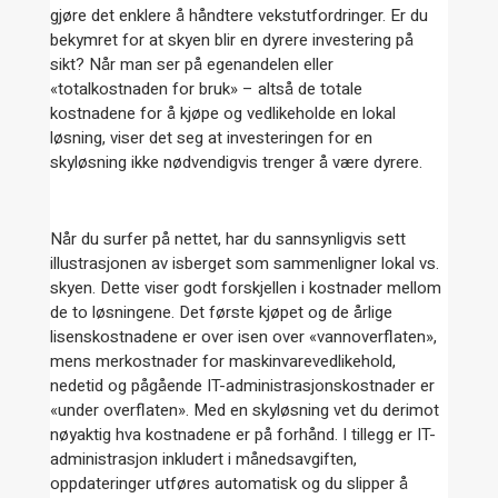
gjøre det enklere å håndtere vekstutfordringer. Er du
bekymret for at skyen blir en dyrere investering på
sikt? Når man ser på egenandelen eller
«totalkostnaden for bruk» – altså de totale
kostnadene for å kjøpe og vedlikeholde en lokal
løsning, viser det seg at investeringen for en
skyløsning ikke nødvendigvis trenger å være dyrere.
Når du surfer på nettet, har du sannsynligvis sett
illustrasjonen av isberget som sammenligner lokal vs.
skyen. Dette viser godt forskjellen i kostnader mellom
de to løsningene. Det første kjøpet og de årlige
lisenskostnadene er over isen over «vannoverflaten»,
mens merkostnader for maskinvarevedlikehold,
nedetid og pågående IT-administrasjonskostnader er
«under overflaten». Med en skyløsning vet du derimot
nøyaktig hva kostnadene er på forhånd. I tillegg er IT-
administrasjon inkludert i månedsavgiften,
oppdateringer utføres automatisk og du slipper å