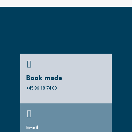

Book møde
+45 96 18 74 00

Email