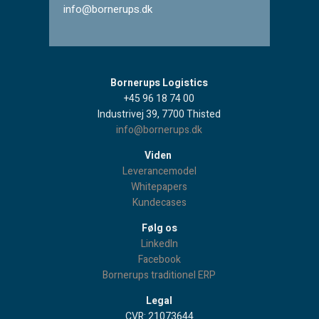
info@bornerups.dk
Bornerups Logistics
+45 96 18 74 00
Industrivej 39, 7700 Thisted
info@bornerups.dk
Viden
Leverancemodel
Whitepapers
Kundecases
Følg os
LinkedIn
Facebook
Bornerups traditionel ERP
Legal
CVR: 21073644